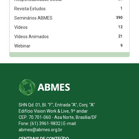
Revista Estudos
1
Seminários ABMES
390
Vídeos
12
Vídeos Animados
21
Webinar
9
SHN Qd. 01, Bl. "F", Entrada "A", Conj. "A"
Edifício Vision Work & Live, 9º andar
CEP: 70.701-060 - Asa Norte, Brasília/DF
Fone: (61) 3961-9832 | E-mail:
abmes@abmes.org.br
CENTRAIS DE CONTEÚDO