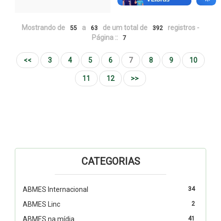
Mostrando de
a
de um total de
registros -
55
63
392
Página ::
7
<<
3
4
5
6
7
8
9
10
11
12
>>
CATEGORIAS
ABMES Internacional
34
ABMES Linc
2
ABMES na mídia
41