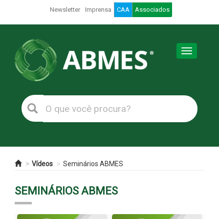
Newsletter
Imprensa
CAA
Associados
Toggle
navigation
Vídeos
Seminários ABMES
SEMINÁRIOS ABMES