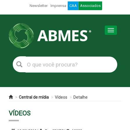
Newsletter
Imprensa
CAA
Associados
Toggle
navigation
Central de mídia
Vídeos
Detalhe
VÍDEOS