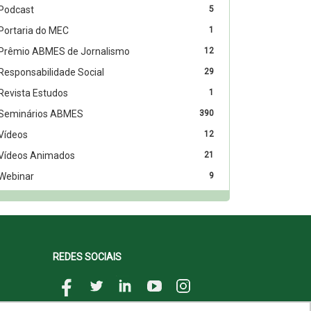
Podcast
5
Portaria do MEC
1
Prêmio ABMES de Jornalismo
12
Responsabilidade Social
29
Revista Estudos
1
Seminários ABMES
390
Vídeos
12
Vídeos Animados
21
Webinar
9
REDES SOCIAIS