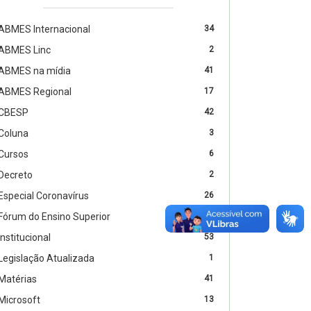
ABMES Internacional
34
ABMES Linc
2
ABMES na mídia
41
ABMES Regional
17
CBESP
42
Coluna
3
Cursos
6
Decreto
2
Especial Coronavírus
26
Fórum do Ensino Superior
11
Institucional
53
Legislação Atualizada
1
Matérias
41
Microsoft
13