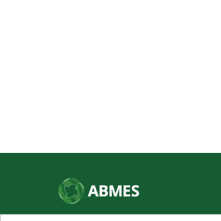
SHN Qd. 01, Bl. "F", Entrada "A", Conj. "A"