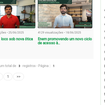
ações • 25/06/2025
4129 visualizações • 18/06/2025
n loco sob nova ótica
Enem promovendo um novo ciclo
de acesso à...
um total de
registros - Página ::
3
1
1
>>