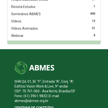
Revista Estudos
1
Seminários ABMES
390
Vídeos
12
Vídeos Animados
21
Webinar
9
SHN Qd. 01, Bl. "F", Entrada "A", Conj. "A"
Edifício Vision Work & Live, 9º andar
CEP: 70.701-060 - Asa Norte, Brasília/DF
Fone: (61) 3961-9832 | E-mail:
abmes@abmes.org.br
CENTRAIS DE CONTEÚDO