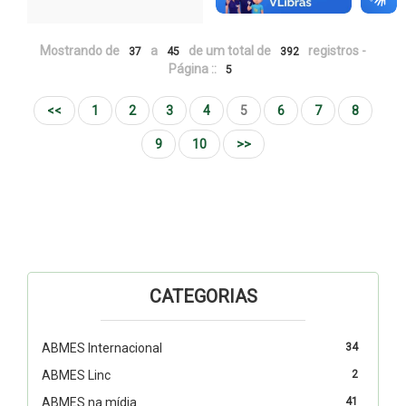
Mostrando de
a
de um total de
registros -
37
45
392
Página ::
5
<<
1
2
3
4
5
6
7
8
9
10
>>
CATEGORIAS
ABMES Internacional
34
ABMES Linc
2
ABMES na mídia
41