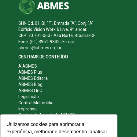
SHN Qd. 01, Bl. "F", Entrada "A", Conj. "A"
Edifício Vision Work & Live, 9º andar
CEP: 70.701-060 - Asa Norte, Brasília/DF
Fone: (61) 3961-9832 | E-mail:
abmes@abmes.org.br
CENTRAIS DE CONTEÚDO
A ABMES
ABMES Plus
ABMES Editora
ABMES Blog
ABMES LInC
Legislação
Central Multimídia
Imprensa
Central do Associado ABMES
Contato
Utilizamos cookies para aprimorar a
REDES SOCIAIS
experiência, melhorar o desempenho, analisar