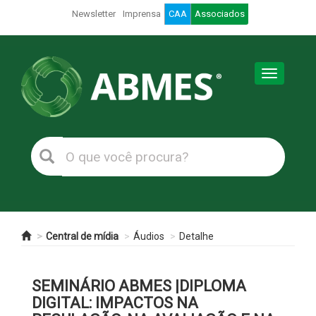
Newsletter
Imprensa
CAA
Associados
Toggle
navigation
Central de mídia
Áudios
Detalhe
SEMINÁRIO ABMES |DIPLOMA
DIGITAL: IMPACTOS NA