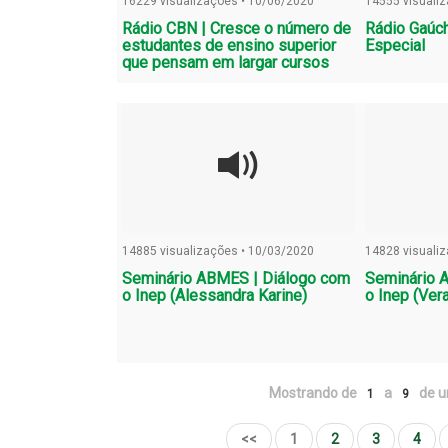
16229 visualizações • 10/06/2020
14555 visuali
Rádio CBN | Cresce o número de
Rádio Gaúch
estudantes de ensino superior
Especial
que pensam em largar cursos
14885 visualizações • 10/03/2020
14828 visuali
Seminário ABMES | Diálogo com
Seminário 
o Inep (Alessandra Karine)
o Inep (Ver
Mostrando de
a
de u
1
9
<<
1
2
3
4