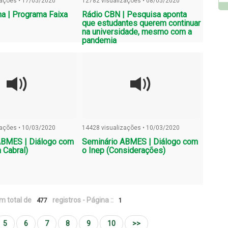
zações • 17/05/2020
12782 visualizações • 08/05/2020
a | Programa Faixa
Rádio CBN | Pesquisa aponta
que estudantes querem continuar
na universidade, mesmo com a
pandemia
zações • 10/03/2020
14428 visualizações • 10/03/2020
ABMES | Diálogo com
Seminário ABMES | Diálogo com
a Cabral)
o Inep (Considerações)
m total de
registros - Página ::
477
1
5
6
7
8
9
10
>>