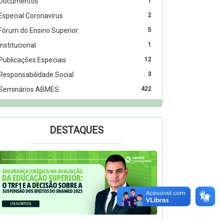
Documentos
1
Especial Coronavírus
2
Fórum do Ensino Superior
5
Institucional
1
Publicações Especiais
12
Responsabilidade Social
3
Seminários ABMES
422
DESTAQUES