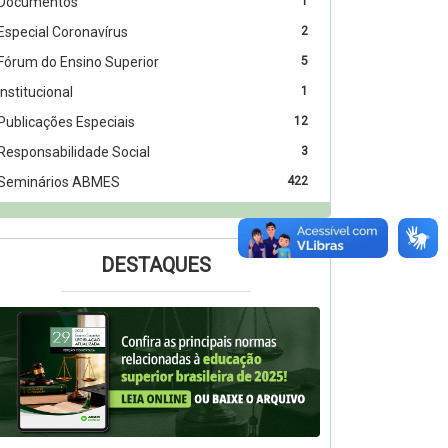
Documentos
1
Especial Coronavírus
2
Fórum do Ensino Superior
5
Institucional
1
Publicações Especiais
12
Responsabilidade Social
3
Seminários ABMES
422
DESTAQUES