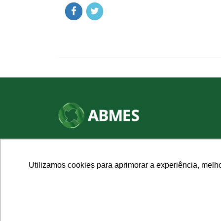
SHN Qd. 01, Bl. "F", Entrada "A", Conj. "A"
Edifício Vision Work & Live, 9º andar
CEP: 70.701-060 - Asa Norte, Brasília/DF
Utilizamos cookies para aprimorar a experiência, melh
Fone: (61) 3961-9832 | E-mail: abmes@abmes.org.br