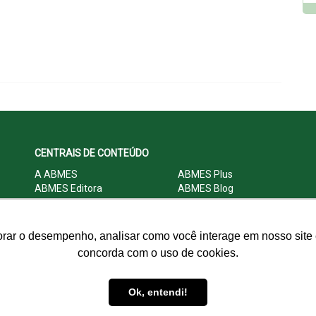
CENTRAIS DE CONTEÚDO
A ABMES
ABMES Plus
ABMES Editora
ABMES Blog
ABMES LInC
Legislação
Central Multimídia
Imprensa
Central do Associado ABMES
Contato
orar o desempenho, analisar como você interage em nosso site e
concorda com o uso de cookies.
© 2009 - 2026 ABMES. Todos os direitos reservados.
Ok, entendi!