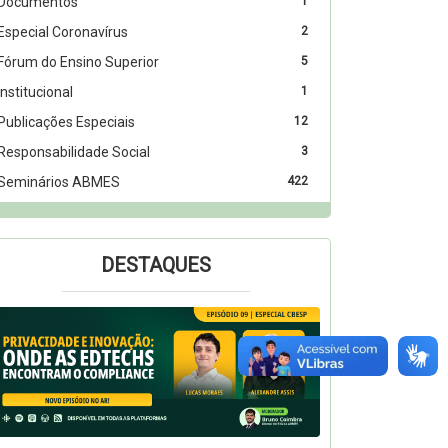
Documentos
1
Especial Coronavírus
2
Fórum do Ensino Superior
5
Institucional
1
Publicações Especiais
12
Responsabilidade Social
3
Seminários ABMES
422
DESTAQUES