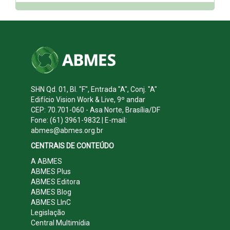
SHN Qd. 01, Bl. "F", Entrada "A", Conj. "A"
Edifício Vision Work & Live, 9º andar
CEP: 70.701-060 - Asa Norte, Brasília/DF
Fone: (61) 3961-9832 | E-mail:
abmes@abmes.org.br
CENTRAIS DE CONTEÚDO
A ABMES
ABMES Plus
ABMES Editora
ABMES Blog
ABMES LInC
Legislação
Central Multimídia