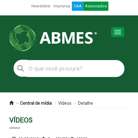
Newsletter
Imprensa
CAA
Associados
Toggle
navigation
Central de mídia
Vídeos
Detalhe
VÍDEOS