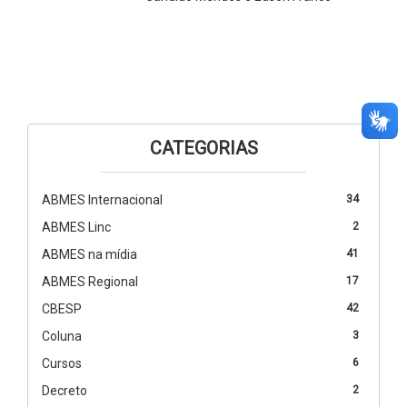
CATEGORIAS
ABMES Internacional
34
ABMES Linc
2
ABMES na mídia
41
ABMES Regional
17
CBESP
42
Coluna
3
Cursos
6
Decreto
2