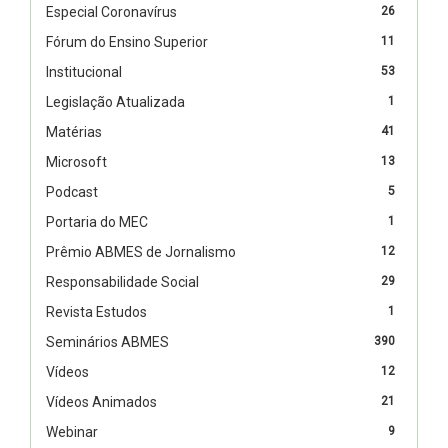
Especial Coronavírus
26
Fórum do Ensino Superior
11
Institucional
53
Legislação Atualizada
1
Matérias
41
Microsoft
13
Podcast
5
Portaria do MEC
1
Prêmio ABMES de Jornalismo
12
Responsabilidade Social
29
Revista Estudos
1
Seminários ABMES
390
Vídeos
12
Vídeos Animados
21
Webinar
9