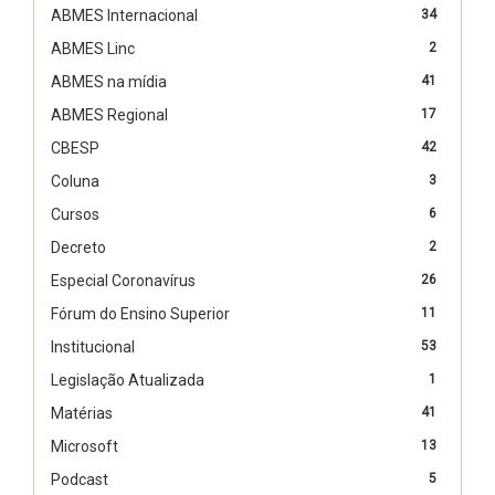
ABMES Internacional
34
ABMES Linc
2
ABMES na mídia
41
ABMES Regional
17
CBESP
42
Coluna
3
Cursos
6
Decreto
2
Especial Coronavírus
26
Fórum do Ensino Superior
11
Institucional
53
Legislação Atualizada
1
Matérias
41
Microsoft
13
Podcast
5