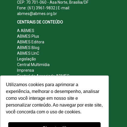
CEP: 70.701-060 - Asa Norte, Brasília/DF
Fone: (61) 3961-9832 | E-mail:
abmes@abmes.org.br
CENTRAIS DE CONTEÚDO
A ABMES
ABMES Plus
ABMES Editora
ABMES Blog
ABMES LInC
Legislação
Central Multimídia
Imprensa
Central do Associado ABMES
Contato
Utilizamos cookies para aprimorar a
REDES SOCIAIS
experiência, melhorar o desempenho, analisar
como você interage em nosso site e
personalizar conteúdo. Ao navegar por este site,
você concorda com o uso de cookies.
© 2009 - 2026 ABMES. Todos os direitos
reservados.