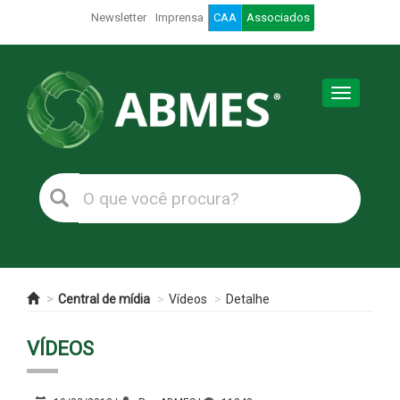
Newsletter
Imprensa
CAA
Associados
Toggle
navigation
Central de mídia
Vídeos
Detalhe
VÍDEOS