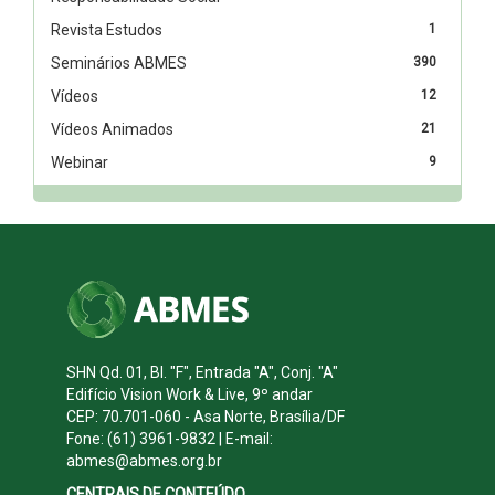
Revista Estudos
1
Seminários ABMES
390
Vídeos
12
Vídeos Animados
21
Webinar
9
SHN Qd. 01, Bl. "F", Entrada "A", Conj. "A"
Edifício Vision Work & Live, 9º andar
CEP: 70.701-060 - Asa Norte, Brasília/DF
Fone: (61) 3961-9832 | E-mail:
abmes@abmes.org.br
CENTRAIS DE CONTEÚDO