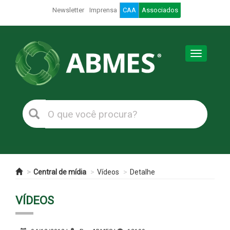
Newsletter
Imprensa
CAA
Associados
Toggle
navigation
Central de mídia
Vídeos
Detalhe
VÍDEOS