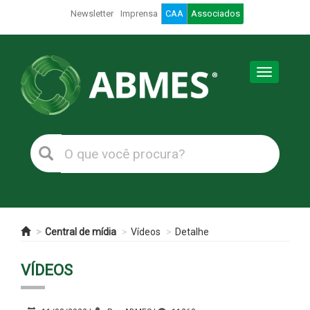
Newsletter
Imprensa
CAA
Associados
Toggle
navigation
Central de mídia
Vídeos
Detalhe
VÍDEOS