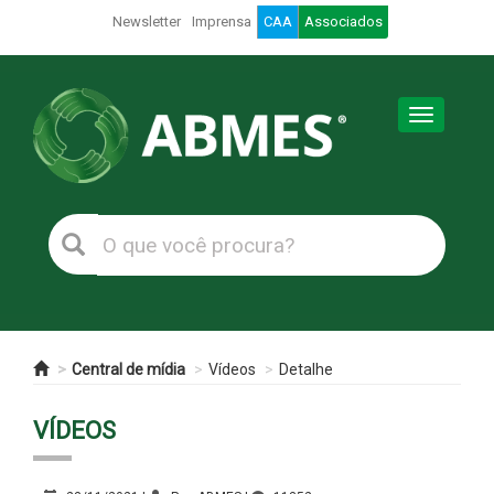
Newsletter
Imprensa
CAA
Associados
Toggle
navigation
Central de mídia
Vídeos
Detalhe
VÍDEOS