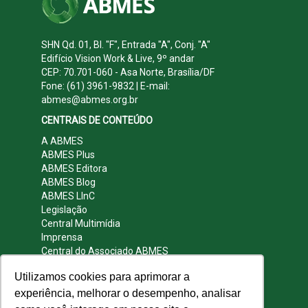
SHN Qd. 01, Bl. "F", Entrada "A", Conj. "A"
Edifício Vision Work & Live, 9º andar
CEP: 70.701-060 - Asa Norte, Brasília/DF
Fone: (61) 3961-9832 | E-mail:
abmes@abmes.org.br
CENTRAIS DE CONTEÚDO
A ABMES
ABMES Plus
ABMES Editora
ABMES Blog
ABMES LInC
Legislação
Central Multimídia
Imprensa
Central do Associado ABMES
Contato
Utilizamos cookies para aprimorar a
REDES SOCIAIS
experiência, melhorar o desempenho, analisar