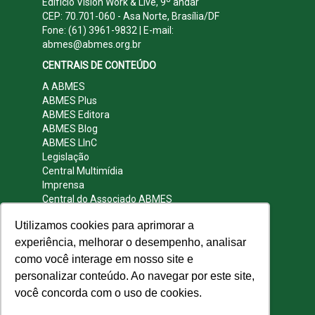
Edifício Vision Work & Live, 9º andar
CEP: 70.701-060 - Asa Norte, Brasília/DF
Fone: (61) 3961-9832 | E-mail:
abmes@abmes.org.br
CENTRAIS DE CONTEÚDO
A ABMES
ABMES Plus
ABMES Editora
ABMES Blog
ABMES LInC
Legislação
Central Multimídia
Imprensa
Central do Associado ABMES
Contato
Utilizamos cookies para aprimorar a
REDES SOCIAIS
experiência, melhorar o desempenho, analisar
como você interage em nosso site e
personalizar conteúdo. Ao navegar por este site,
você concorda com o uso de cookies.
© 2009 - 2026 ABMES. Todos os direitos