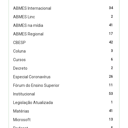
ABMES Internacional
34
ABMES Linc
2
ABMES na mídia
41
ABMES Regional
17
CBESP
42
Coluna
3
Cursos
6
Decreto
2
Especial Coronavírus
26
Fórum do Ensino Superior
11
Institucional
53
Legislação Atualizada
1
Matérias
41
Microsoft
13
5