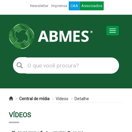
Newsletter
Imprensa
CAA
Associados
Toggle
navigation
Central de mídia
Vídeos
Detalhe
VÍDEOS