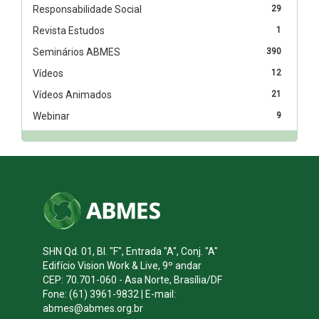
Responsabilidade Social
29
Revista Estudos
1
Seminários ABMES
390
Vídeos
12
Vídeos Animados
21
Webinar
9
SHN Qd. 01, Bl. "F", Entrada "A", Conj. "A"
Edifício Vision Work & Live, 9º andar
CEP: 70.701-060 - Asa Norte, Brasília/DF
Fone: (61) 3961-9832 | E-mail:
abmes@abmes.org.br