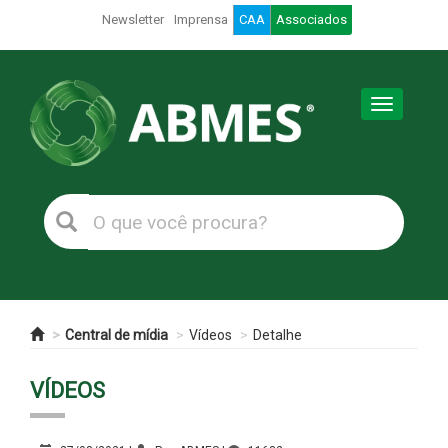
Newsletter
Imprensa
CAA
Associados
Toggle
navigation
Central de mídia
Vídeos
Detalhe
VÍDEOS