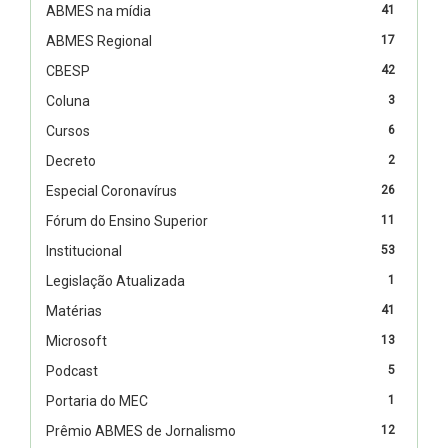
ABMES na mídia
41
ABMES Regional
17
CBESP
42
Coluna
3
Cursos
6
Decreto
2
Especial Coronavírus
26
Fórum do Ensino Superior
11
Institucional
53
Legislação Atualizada
1
Matérias
41
Microsoft
13
Podcast
5
Portaria do MEC
1
Prêmio ABMES de Jornalismo
12