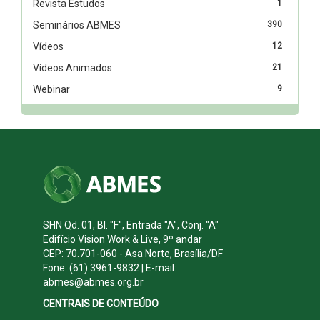
Revista Estudos
1
Seminários ABMES
390
Vídeos
12
Vídeos Animados
21
Webinar
9
SHN Qd. 01, Bl. "F", Entrada "A", Conj. "A"
Edifício Vision Work & Live, 9º andar
CEP: 70.701-060 - Asa Norte, Brasília/DF
Fone: (61) 3961-9832 | E-mail:
abmes@abmes.org.br
CENTRAIS DE CONTEÚDO