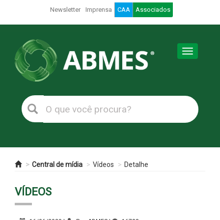
Newsletter
Imprensa
CAA
Associados
Toggle
navigation
Central de mídia
Vídeos
Detalhe
VÍDEOS