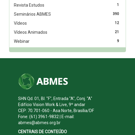
Revista Estudos
1
Seminários ABMES
390
Vídeos
12
Vídeos Animados
21
Webinar
9
SHN Qd. 01, Bl. "F", Entrada "A", Conj. "A"
Edifício Vision Work & Live, 9º andar
CEP: 70.701-060 - Asa Norte, Brasília/DF
Fone: (61) 3961-9832 | E-mail:
abmes@abmes.org.br
CENTRAIS DE CONTEÚDO