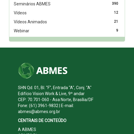
Seminários ABMES
390
Vídeos
12
Vídeos Animados
21
Webinar
9
SHN Qd. 01, Bl. "F", Entrada "A", Conj. "A"
Edifício Vision Work & Live, 9º andar
CEP: 70.701-060 - Asa Norte, Brasília/DF
Fone: (61) 3961-9832 | E-mail:
abmes@abmes.org.br
CENTRAIS DE CONTEÚDO
A ABMES