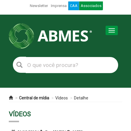
Newsletter
Imprensa
CAA
Associados
Toggle
navigation
Central de mídia
Vídeos
Detalhe
VÍDEOS