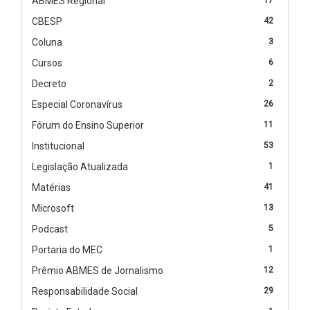
ABMES Regional
CBESP
42
Coluna
3
Cursos
6
Decreto
2
Especial Coronavírus
26
Fórum do Ensino Superior
11
Institucional
53
Legislação Atualizada
1
Matérias
41
Microsoft
13
Podcast
5
Portaria do MEC
1
Prêmio ABMES de Jornalismo
12
Responsabilidade Social
29