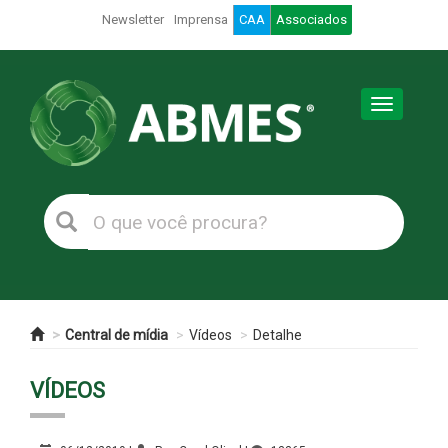
Newsletter
Imprensa
CAA
Associados
Toggle
navigation
Central de mídia
Vídeos
Detalhe
VÍDEOS