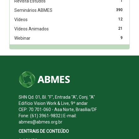
Revista Estudos
1
Seminários ABMES
390
Vídeos
12
Vídeos Animados
21
Webinar
9
SHN Qd. 01, Bl. "F", Entrada "A", Conj. "A"
Edifício Vision Work & Live, 9º andar
CEP: 70.701-060 - Asa Norte, Brasília/DF
Fone: (61) 3961-9832 | E-mail:
abmes@abmes.org.br
CENTRAIS DE CONTEÚDO