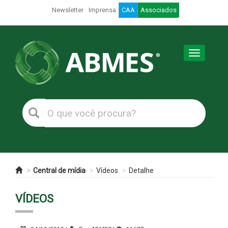
Newsletter
Imprensa
CAA
Associados
Toggle
navigation
Central de mídia
Vídeos
Detalhe
VÍDEOS