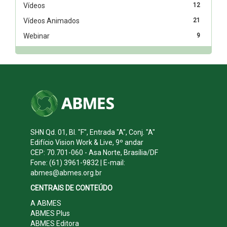
Vídeos
12
Vídeos Animados
21
Webinar
9
SHN Qd. 01, Bl. "F", Entrada "A", Conj. "A"
Edifício Vision Work & Live, 9º andar
CEP: 70.701-060 - Asa Norte, Brasília/DF
Fone: (61) 3961-9832 | E-mail:
abmes@abmes.org.br
CENTRAIS DE CONTEÚDO
A ABMES
ABMES Plus
ABMES Editora