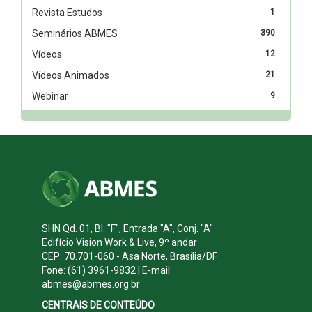
Revista Estudos
1
Seminários ABMES
390
Vídeos
12
Vídeos Animados
21
Webinar
9
SHN Qd. 01, Bl. "F", Entrada "A", Conj. "A"
Edifício Vision Work & Live, 9º andar
CEP: 70.701-060 - Asa Norte, Brasília/DF
Fone: (61) 3961-9832 | E-mail:
abmes@abmes.org.br
CENTRAIS DE CONTEÚDO