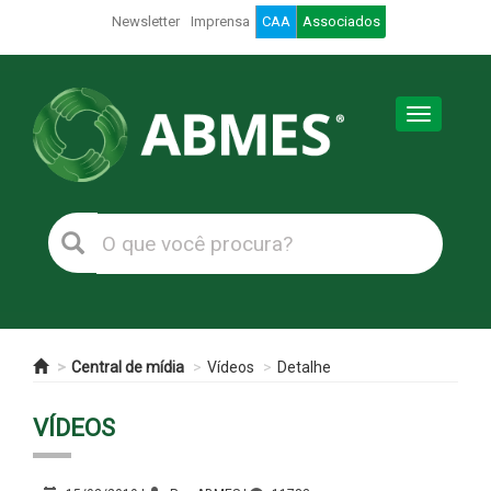
Newsletter
Imprensa
CAA
Associados
Toggle
navigation
Central de mídia
Vídeos
Detalhe
VÍDEOS