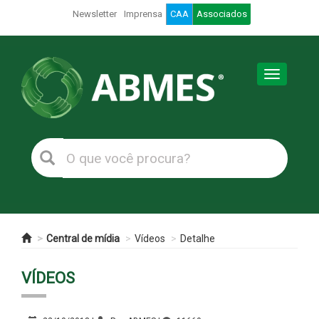
Newsletter
Imprensa
CAA
Associados
Toggle
navigation
Central de mídia
Vídeos
Detalhe
VÍDEOS