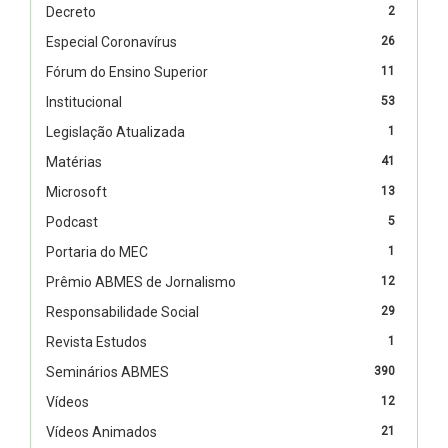
Decreto
2
Especial Coronavírus
26
Fórum do Ensino Superior
11
Institucional
53
Legislação Atualizada
1
Matérias
41
Microsoft
13
Podcast
5
Portaria do MEC
1
Prêmio ABMES de Jornalismo
12
Responsabilidade Social
29
Revista Estudos
1
Seminários ABMES
390
Vídeos
12
Vídeos Animados
21