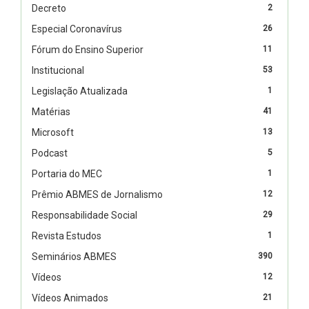
Decreto
2
Especial Coronavírus
26
Fórum do Ensino Superior
11
Institucional
53
Legislação Atualizada
1
Matérias
41
Microsoft
13
Podcast
5
Portaria do MEC
1
Prêmio ABMES de Jornalismo
12
Responsabilidade Social
29
Revista Estudos
1
Seminários ABMES
390
Vídeos
12
Vídeos Animados
21