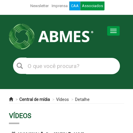
Newsletter
Imprensa
CAA
Associados
Toggle
navigation
Central de mídia
Vídeos
Detalhe
VÍDEOS