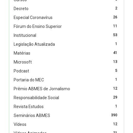
Decreto
2
Especial Coronavírus
26
Fórum do Ensino Superior
11
Institucional
53
Legislação Atualizada
1
Matérias
41
Microsoft
13
Podcast
5
Portaria do MEC
1
Prêmio ABMES de Jornalismo
12
Responsabilidade Social
29
Revista Estudos
1
Seminários ABMES
390
Vídeos
12
21