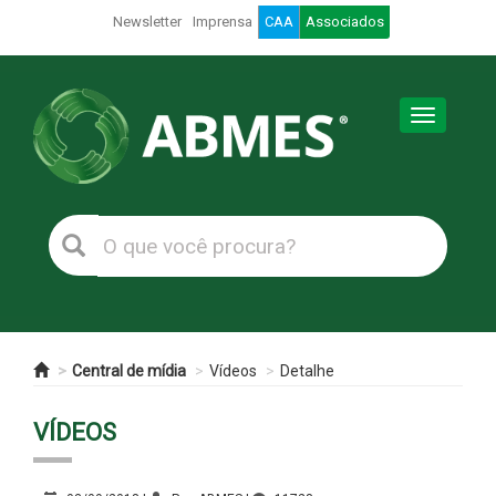
Newsletter
Imprensa
CAA
Associados
Toggle
navigation
Central de mídia
Vídeos
Detalhe
VÍDEOS