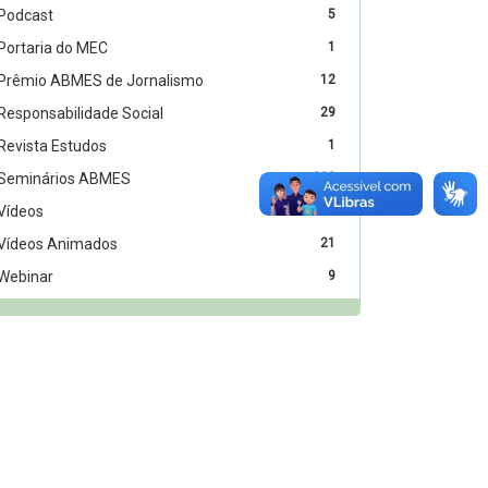
Podcast
5
Portaria do MEC
1
Prêmio ABMES de Jornalismo
12
Responsabilidade Social
29
Revista Estudos
1
Seminários ABMES
390
Vídeos
12
Vídeos Animados
21
Webinar
9