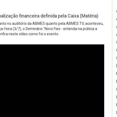
alização financeira definida pela Caixa (Matéria)
tanto no auditório da ABMES quanto pela ABMES TV, aconteceu,
a-feira (3/7), o Seminário "Novo Fies - entenda na prática a
onfira neste vídeo como foi o evento.