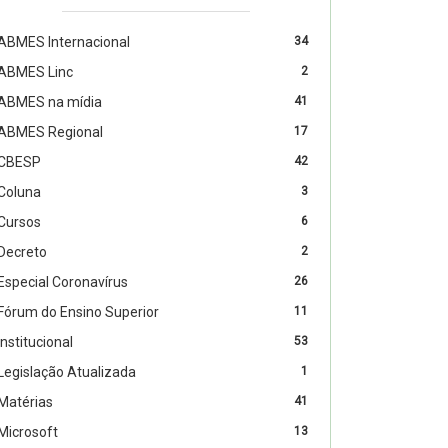
ABMES Internacional
34
ABMES Linc
2
ABMES na mídia
41
ABMES Regional
17
CBESP
42
Coluna
3
Cursos
6
Decreto
2
Especial Coronavírus
26
Fórum do Ensino Superior
11
Institucional
53
Legislação Atualizada
1
Matérias
41
Microsoft
13