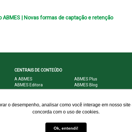
p ABMES | Novas formas de captação e retenção
CENTRAIS DE CONTEÚDO
A ABMES
ABMES Plus
ABMES Editora
ABMES Blog
ABMES LInC
Legislação
Central Multimídia
Imprensa
Central do Associado ABMES
Contato
orar o desempenho, analisar como você interage em nosso site e
concorda com o uso de cookies.
© 2009 - 2026 ABMES. Todos os direitos reservados.
Ok, entendi!