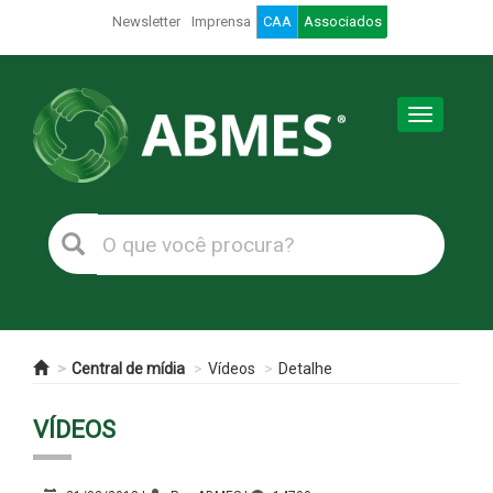
Newsletter
Imprensa
CAA
Associados
Toggle
navigation
Central de mídia
Vídeos
Detalhe
VÍDEOS