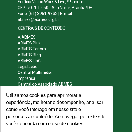
Edifício Vision Work & Live, 9º andar
CEP: 70.701-060 - Asa Norte, Brasília/DF
Fone: (61) 3961-9832 | E-mail:
abmes@abmes.org.br
CENTRAIS DE CONTEÚDO
A ABMES
ABMES Plus
ABMES Editora
ABMES Blog
ABMES LInC
Legislação
Central Multimídia
Imprensa
Central do Associado ABMES
Contato
Utilizamos cookies para aprimorar a
REDES SOCIAIS
experiência, melhorar o desempenho, analisar
como você interage em nosso site e
personalizar conteúdo. Ao navegar por este site,
você concorda com o uso de cookies.
© 2009 - 2026 ABMES. Todos os direitos