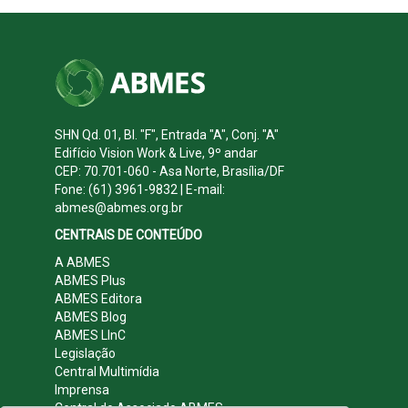
SHN Qd. 01, Bl. "F", Entrada "A", Conj. "A"
Edifício Vision Work & Live, 9º andar
CEP: 70.701-060 - Asa Norte, Brasília/DF
Fone: (61) 3961-9832 | E-mail:
abmes@abmes.org.br
CENTRAIS DE CONTEÚDO
A ABMES
ABMES Plus
ABMES Editora
ABMES Blog
ABMES LInC
Legislação
Central Multimídia
Imprensa
Central do Associado ABMES