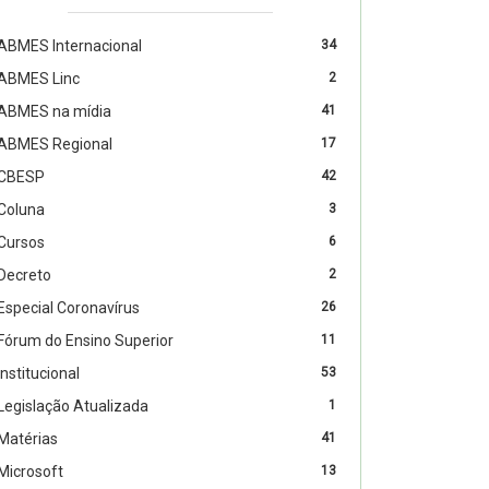
ABMES Internacional
34
ABMES Linc
2
ABMES na mídia
41
ABMES Regional
17
CBESP
42
Coluna
3
Cursos
6
Decreto
2
Especial Coronavírus
26
Fórum do Ensino Superior
11
Institucional
53
Legislação Atualizada
1
Matérias
41
Microsoft
13