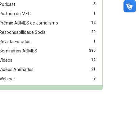
Podcast
5
Portaria do MEC
1
Prêmio ABMES de Jornalismo
12
Responsabilidade Social
29
Revista Estudos
1
Seminários ABMES
390
Vídeos
12
Vídeos Animados
21
Webinar
9