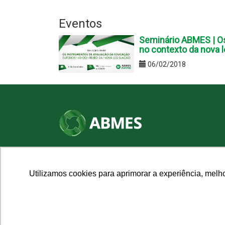
Eventos
Seminário ABMES | Os
no contexto da nova l
06/02/2018
SHN Qd. 01, Bl. "F", Entrada "A", Conj. "A"
Edifício Vision Work & Live, 9º andar
CEP: 70.701-060 - Asa Norte, Brasília/DF
Utilizamos cookies para aprimorar a experiência, melh
Fone: (61) 3961-9832 | E-mail: abmes@abmes.org.br