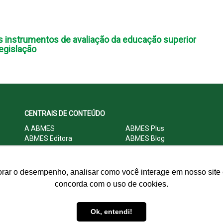
 instrumentos de avaliação da educação superior
egislação
CENTRAIS DE CONTEÚDO
A ABMES
ABMES Plus
ABMES Editora
ABMES Blog
ABMES LInC
Legislação
Central Multimídia
Imprensa
Central do Associado ABMES
Contato
orar o desempenho, analisar como você interage em nosso site e
concorda com o uso de cookies.
© 2009 - 2026 ABMES. Todos os direitos reservados.
Ok, entendi!