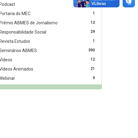
Podcast
5
Portaria do MEC
1
Prêmio ABMES de Jornalismo
12
Responsabilidade Social
29
Revista Estudos
1
Seminários ABMES
390
Vídeos
12
Vídeos Animados
21
Webinar
9