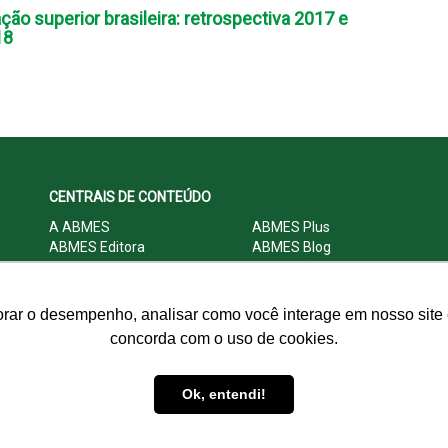
ão superior brasileira: retrospectiva 2017 e
18
CENTRAIS DE CONTEÚDO
A ABMES
ABMES Plus
ABMES Editora
ABMES Blog
ABMES LInC
Legislação
Central Multimídia
Imprensa
Central do Associado ABMES
Contato
orar o desempenho, analisar como você interage em nosso site e
concorda com o uso de cookies.
© 2009 - 2026 ABMES. Todos os direitos reservados.
Ok, entendi!