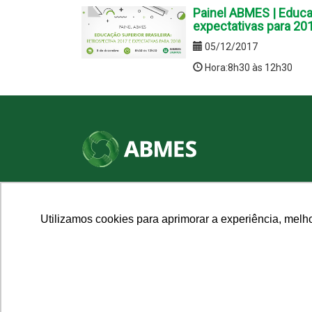
Painel ABMES | Educaç
expectativas para 20
05/12/2017
Hora:8h30 às 12h30
SHN Qd. 01, Bl. "F", Entrada "A", Conj. "A"
Edifício Vision Work & Live, 9º andar
CEP: 70.701-060 - Asa Norte, Brasília/DF
Utilizamos cookies para aprimorar a experiência, melh
Fone: (61) 3961-9832 | E-mail: abmes@abmes.org.br