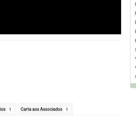
ios
Carta aos Associados
1
1