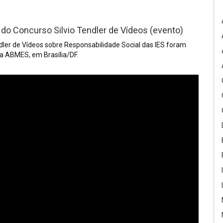
o Concurso Silvio Tendler de Vídeos (evento)
dler de Vídeos sobre Responsabilidade Social das IES foram
a ABMES, em Brasília/DF.