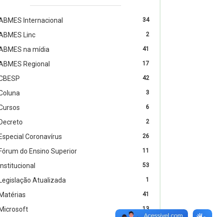
ABMES Internacional
34
ABMES Linc
2
ABMES na mídia
41
ABMES Regional
17
CBESP
42
Coluna
3
Cursos
6
Decreto
2
Especial Coronavírus
26
Fórum do Ensino Superior
11
Institucional
53
Legislação Atualizada
1
Matérias
41
Microsoft
13