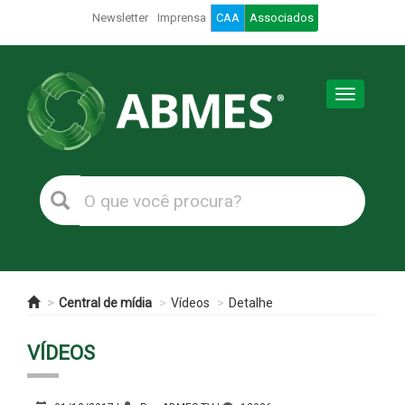
Newsletter
Imprensa
CAA
Associados
Toggle
navigation
Central de mídia
Vídeos
Detalhe
VÍDEOS