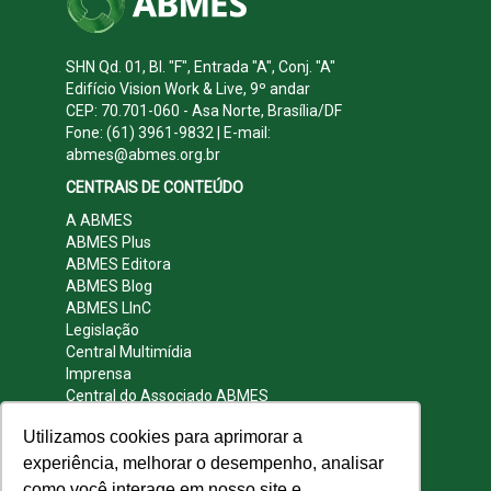
SHN Qd. 01, Bl. "F", Entrada "A", Conj. "A"
Edifício Vision Work & Live, 9º andar
CEP: 70.701-060 - Asa Norte, Brasília/DF
Fone: (61) 3961-9832 | E-mail:
abmes@abmes.org.br
CENTRAIS DE CONTEÚDO
A ABMES
ABMES Plus
ABMES Editora
ABMES Blog
ABMES LInC
Legislação
Central Multimídia
Imprensa
Central do Associado ABMES
Contato
Utilizamos cookies para aprimorar a
REDES SOCIAIS
experiência, melhorar o desempenho, analisar
como você interage em nosso site e