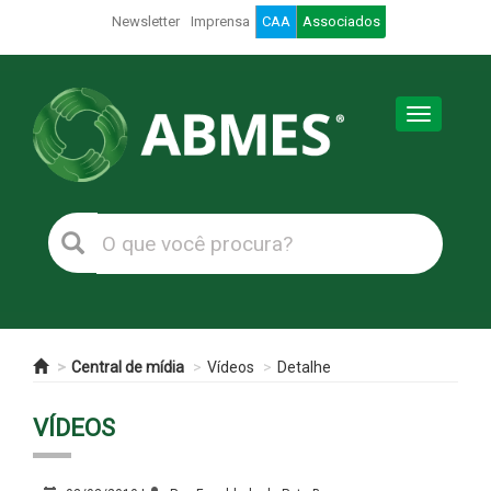
Newsletter
Imprensa
CAA
Associados
Toggle
navigation
Central de mídia
Vídeos
Detalhe
VÍDEOS