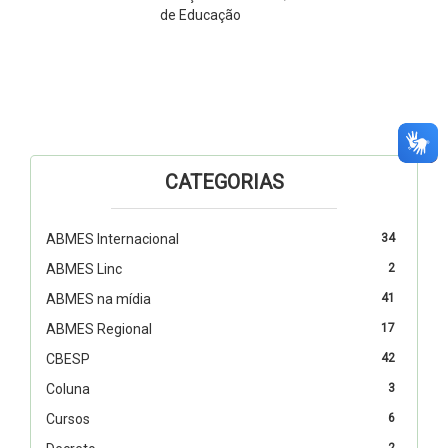
de Educação
CATEGORIAS
ABMES Internacional
34
ABMES Linc
2
ABMES na mídia
41
ABMES Regional
17
CBESP
42
Coluna
3
Cursos
6
2