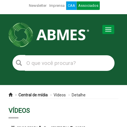
Newsletter
Imprensa
CAA
Associados
Toggle
navigation
Central de mídia
Vídeos
Detalhe
VÍDEOS