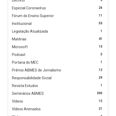
Decreto
Especial Coronavírus
26
Fórum do Ensino Superior
11
Institucional
53
Legislação Atualizada
1
Matérias
41
Microsoft
13
Podcast
5
Portaria do MEC
1
Prêmio ABMES de Jornalismo
12
Responsabilidade Social
29
Revista Estudos
1
Seminários ABMES
390
Vídeos
12
Vídeos Animados
21