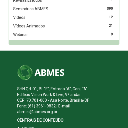
Revista Estudos
Seminários ABMES
390
Vídeos
12
Vídeos Animados
21
Webinar
9
SHN Qd. 01, Bl. "F", Entrada "A", Conj. "A"
Edifício Vision Work & Live, 9º andar
CEP: 70.701-060 - Asa Norte, Brasília/DF
Fone: (61) 3961-9832 | E-mail:
abmes@abmes.org.br
CENTRAIS DE CONTEÚDO