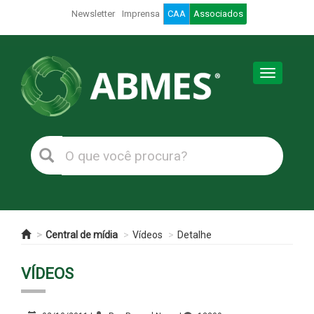
Newsletter
Imprensa
CAA
Associados
Toggle
navigation
Central de mídia
Vídeos
Detalhe
VÍDEOS