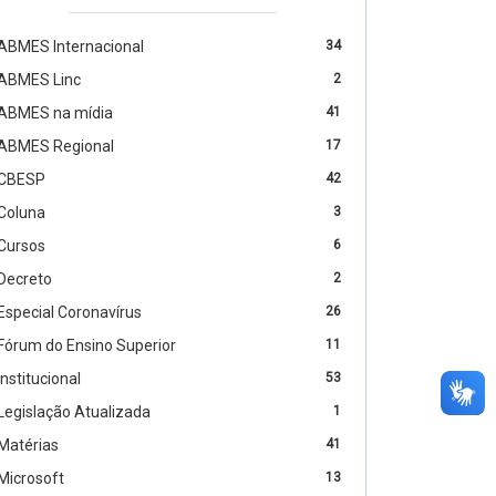
ABMES Internacional
34
ABMES Linc
2
ABMES na mídia
41
ABMES Regional
17
CBESP
42
Coluna
3
Cursos
6
Decreto
2
Especial Coronavírus
26
Fórum do Ensino Superior
11
Institucional
53
Legislação Atualizada
1
Matérias
41
Microsoft
13