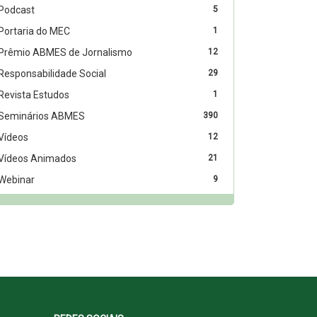
Podcast
5
Portaria do MEC
1
Prêmio ABMES de Jornalismo
12
Responsabilidade Social
29
Revista Estudos
1
Seminários ABMES
390
Vídeos
12
Vídeos Animados
21
Webinar
9