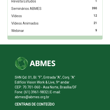
Revista Estudos
1
Seminários ABMES
390
Vídeos
12
Vídeos Animados
21
Webinar
9
SHN Qd. 01, Bl. "F", Entrada "A", Conj. "A"
Edifício Vision Work & Live, 9º andar
CEP: 70.701-060 - Asa Norte, Brasília/DF
Fone: (61) 3961-9832 | E-mail:
abmes@abmes.org.br
CENTRAIS DE CONTEÚDO