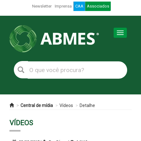
Newsletter
Imprensa
CAA
Associados
Toggle
navigation
Central de mídia
Vídeos
Detalhe
VÍDEOS