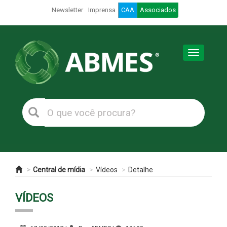
Newsletter
Imprensa
CAA
Associados
Toggle
navigation
Central de mídia
Vídeos
Detalhe
VÍDEOS