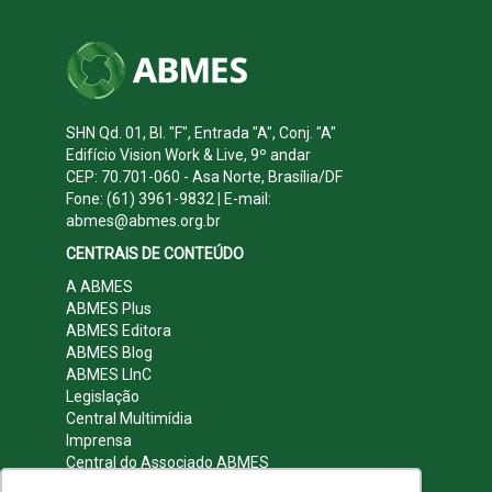
SHN Qd. 01, Bl. "F", Entrada "A", Conj. "A"
Edifício Vision Work & Live, 9º andar
CEP: 70.701-060 - Asa Norte, Brasília/DF
Fone: (61) 3961-9832 | E-mail:
abmes@abmes.org.br
CENTRAIS DE CONTEÚDO
A ABMES
ABMES Plus
ABMES Editora
ABMES Blog
ABMES LInC
Legislação
Central Multimídia
Imprensa
Central do Associado ABMES
Contato