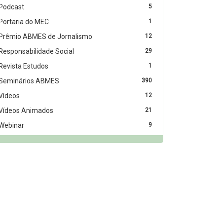
Podcast
5
Portaria do MEC
1
Prêmio ABMES de Jornalismo
12
Responsabilidade Social
29
Revista Estudos
1
Seminários ABMES
390
Vídeos
12
Vídeos Animados
21
Webinar
9