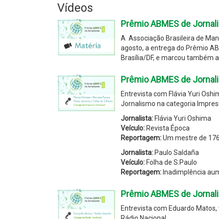
Vídeos
Prêmio ABMES de Jornali
A Associação Brasileira de Man
agosto, a entrega do Prêmio A
Brasília/DF, e marcou também 
Prêmio ABMES de Jornalis
Entrevista com Flávia Yuri Osh
Jornalismo na categoria Impres
Jornalista:
Flávia Yuri Oshima
Veículo:
Revista Época
Reportagem:
Um mestre de 17
Jornalista:
Paulo Saldaña
Veículo:
Folha de S.Paulo
Reportagem:
Inadimplência au
Prêmio ABMES de Jornal
Entrevista com Eduardo Matos,
Rádio Nacional.