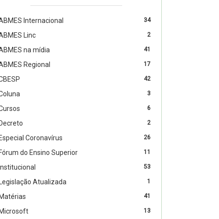
ABMES Internacional
34
ABMES Linc
2
ABMES na mídia
41
ABMES Regional
17
CBESP
42
Coluna
3
Cursos
6
Decreto
2
Especial Coronavírus
26
Fórum do Ensino Superior
11
Institucional
53
Legislação Atualizada
1
Matérias
41
Microsoft
13