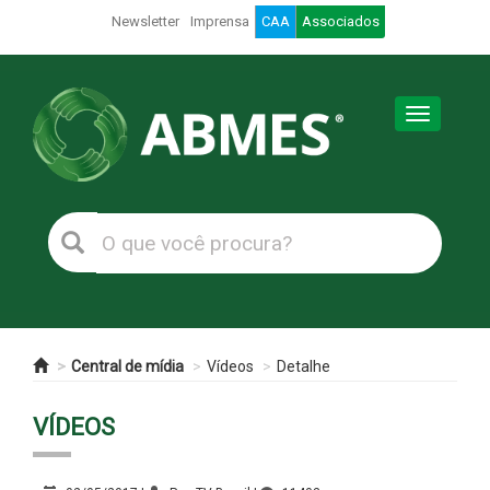
Newsletter
Imprensa
CAA
Associados
Toggle
navigation
Central de mídia
Vídeos
Detalhe
VÍDEOS