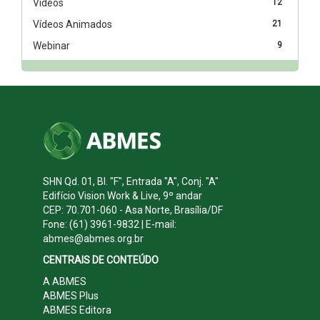
Vídeos
12
Vídeos Animados
21
Webinar
9
SHN Qd. 01, Bl. "F", Entrada "A", Conj. "A"
Edifício Vision Work & Live, 9º andar
CEP: 70.701-060 - Asa Norte, Brasília/DF
Fone: (61) 3961-9832 | E-mail:
abmes@abmes.org.br
CENTRAIS DE CONTEÚDO
A ABMES
ABMES Plus
ABMES Editora