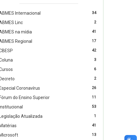
ABMES Internacional
34
ABMES Linc
2
ABMES na mídia
41
ABMES Regional
17
CBESP
42
Coluna
3
Cursos
6
Decreto
2
Especial Coronavírus
26
Fórum do Ensino Superior
11
Institucional
53
Legislação Atualizada
1
Matérias
41
Microsoft
13