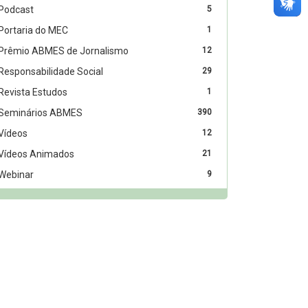
Podcast
5
Portaria do MEC
1
Prêmio ABMES de Jornalismo
12
Responsabilidade Social
29
Revista Estudos
1
Seminários ABMES
390
Vídeos
12
Vídeos Animados
21
Webinar
9