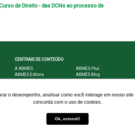
urso de Direito - das DCNs ao processo de
C
CENTRAIS DE CONTEÚDO
A ABMES
ABMES Plus
ABMES Editora
ABMES Blog
ABMES LInC
Legislação
Central Multimídia
Imprensa
Central do Associado ABMES
Contato
orar o desempenho, analisar como você interage em nosso site e
concorda com o uso de cookies.
© 2009 - 2026 ABMES. Todos os direitos reservados.
Ok, entendi!