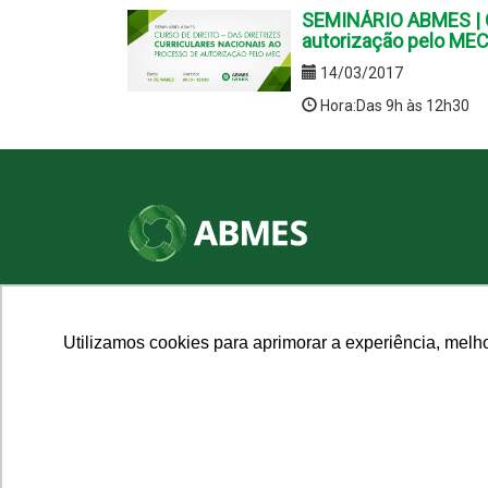
SEMINÁRIO ABMES | C
autorização pelo ME
14/03/2017
Hora:Das 9h às 12h30
SHN Qd. 01, Bl. "F", Entrada "A", Conj. "A"
Edifício Vision Work & Live, 9º andar
CEP: 70.701-060 - Asa Norte, Brasília/DF
Utilizamos cookies para aprimorar a experiência, melh
Fone: (61) 3961-9832 | E-mail: abmes@abmes.org.br