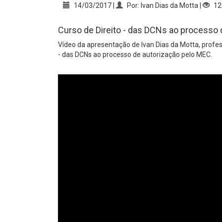
14/03/2017 |
Por: Ivan Dias da Motta |
12
Curso de Direito - das DCNs ao processo 
Vídeo da apresentação de Ivan Dias da Motta, profess
- das DCNs ao processo de autorização pelo MEC.