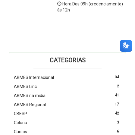
Hora:Das 09h (credenciamento)
às 12h
CATEGORIAS
ABMES Internacional
34
ABMES Linc
2
ABMES na mídia
41
ABMES Regional
17
CBESP
42
Coluna
3
Cursos
6