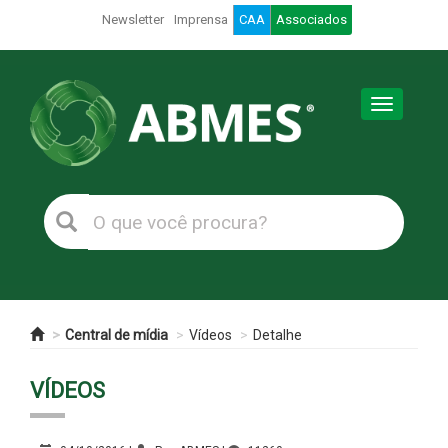
Newsletter
Imprensa
CAA
Associados
Toggle
navigation
Central de mídia
Vídeos
Detalhe
VÍDEOS