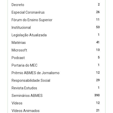
Decreto
2
Especial Coronavírus
26
Fórum do Ensino Superior
11
Institucional
53
Legislação Atualizada
1
Matérias
41
Microsoft
13
Podcast
5
Portaria do MEC
1
Prêmio ABMES de Jornalismo
12
Responsabilidade Social
29
Revista Estudos
1
Seminários ABMES
390
Vídeos
12
Vídeos Animados
21