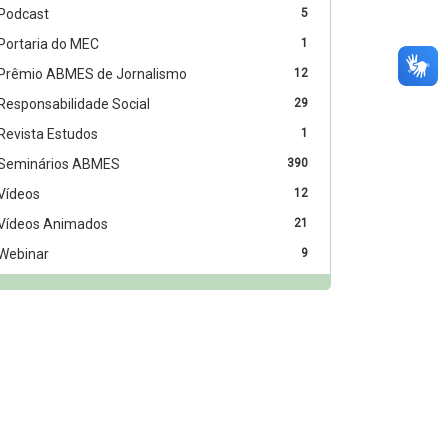
Podcast
5
Portaria do MEC
1
Prêmio ABMES de Jornalismo
12
Responsabilidade Social
29
Revista Estudos
1
Seminários ABMES
390
Vídeos
12
Vídeos Animados
21
Webinar
9