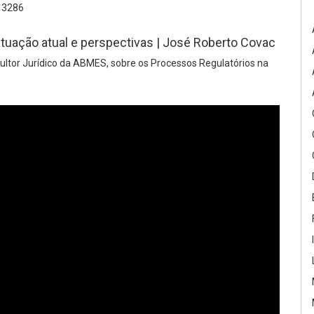
3286
tuação atual e perspectivas | José Roberto Covac
ltor Jurídico da ABMES, sobre os Processos Regulatórios na