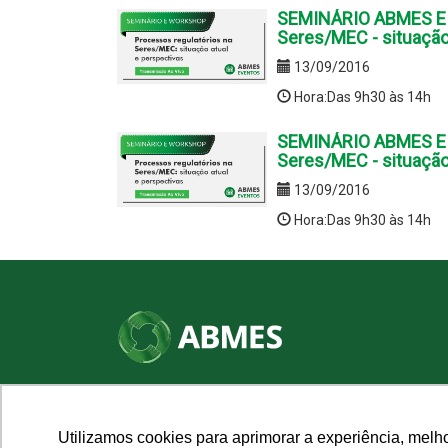
SEMINÁRIO ABMES E 
Seres/MEC - situação
13/09/2016
Hora:Das 9h30 às 14h
SEMINÁRIO ABMES E 
Seres/MEC - situação
13/09/2016
Hora:Das 9h30 às 14h
SHN Qd. 01, Bl. "F", Entrada "A", Conj. "A"
Edifício Vision Work & Live, 9º andar
CEP: 70.701-060 - Asa Norte, Brasília/DF
Utilizamos cookies para aprimorar a experiência, melh