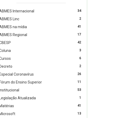
ABMES Internacional
34
ABMES Linc
2
ABMES na mídia
41
ABMES Regional
17
CBESP
42
Coluna
3
Cursos
6
Decreto
2
Especial Coronavírus
26
Fórum do Ensino Superior
11
Institucional
53
Legislação Atualizada
1
Matérias
41
Microsoft
13