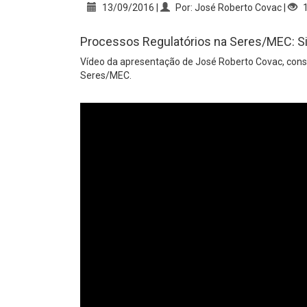
13/09/2016 |
Por: José Roberto Covac |
1
Processos Regulatórios na Seres/MEC: Si
Vídeo da apresentação de José Roberto Covac, consu
Seres/MEC.