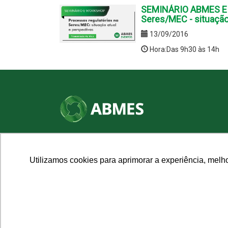
SEMINÁRIO ABMES E 
Seres/MEC - situação
13/09/2016
Hora:Das 9h30 às 14h
SHN Qd. 01, Bl. "F", Entrada "A", Conj. "A"
Edifício Vision Work & Live, 9º andar
CEP: 70.701-060 - Asa Norte, Brasília/DF
Utilizamos cookies para aprimorar a experiência, melh
Fone: (61) 3961-9832 | E-mail: abmes@abmes.org.br