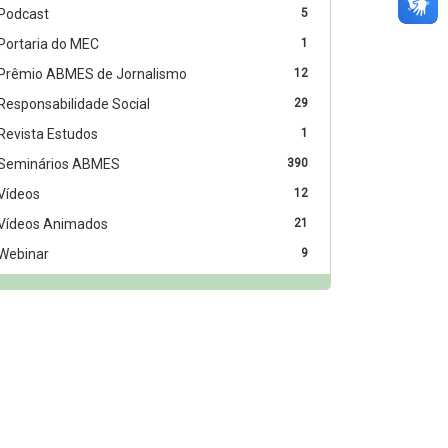
Podcast
5
Portaria do MEC
1
Prêmio ABMES de Jornalismo
12
Responsabilidade Social
29
Revista Estudos
1
Seminários ABMES
390
Vídeos
12
Vídeos Animados
21
Webinar
9