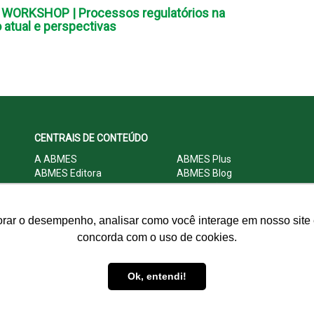
WORKSHOP | Processos regulatórios na
 atual e perspectivas
CENTRAIS DE CONTEÚDO
A ABMES
ABMES Plus
ABMES Editora
ABMES Blog
ABMES LInC
Legislação
Central Multimídia
Imprensa
Central do Associado ABMES
Contato
orar o desempenho, analisar como você interage em nosso site e
concorda com o uso de cookies.
© 2009 - 2026 ABMES. Todos os direitos reservados.
Ok, entendi!