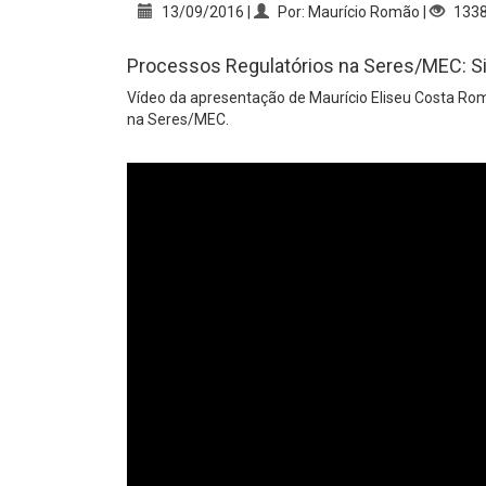
13/09/2016 |
Por: Maurício Romão |
133
Processos Regulatórios na Seres/MEC: Si
Vídeo da apresentação de Maurício Eliseu Costa Rom
na Seres/MEC.