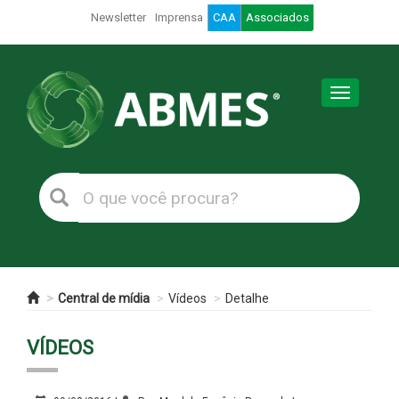
Newsletter
Imprensa
CAA
Associados
Toggle
navigation
Central de mídia
Vídeos
Detalhe
VÍDEOS