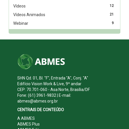
Vídeos
12
Vídeos Animados
21
Webinar
9
SHN Qd. 01, Bl. "F", Entrada "A", Conj. "A"
Edifício Vision Work & Live, 9º andar
CEP: 70.701-060 - Asa Norte, Brasília/DF
Fone: (61) 3961-9832 | E-mail:
abmes@abmes.org.br
CENTRAIS DE CONTEÚDO
A ABMES
ABMES Plus