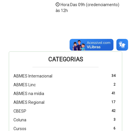
Hora:Das 09h (credenciamento)
às 12h
CATEGORIAS
ABMES Internacional
34
ABMES Linc
2
ABMES na mídia
41
ABMES Regional
17
CBESP
42
Coluna
3
Cursos
6