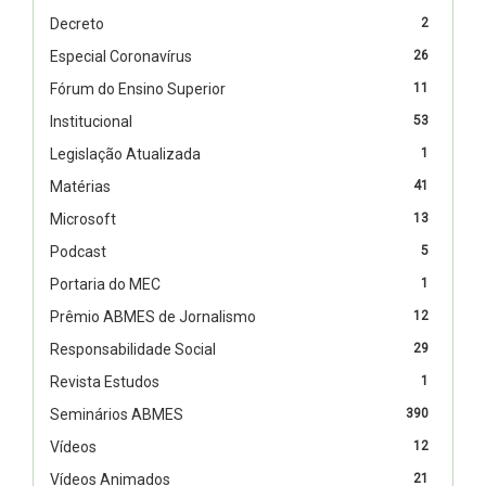
Decreto
2
Especial Coronavírus
26
Fórum do Ensino Superior
11
Institucional
53
Legislação Atualizada
1
Matérias
41
Microsoft
13
Podcast
5
Portaria do MEC
1
Prêmio ABMES de Jornalismo
12
Responsabilidade Social
29
Revista Estudos
1
Seminários ABMES
390
Vídeos
12
Vídeos Animados
21