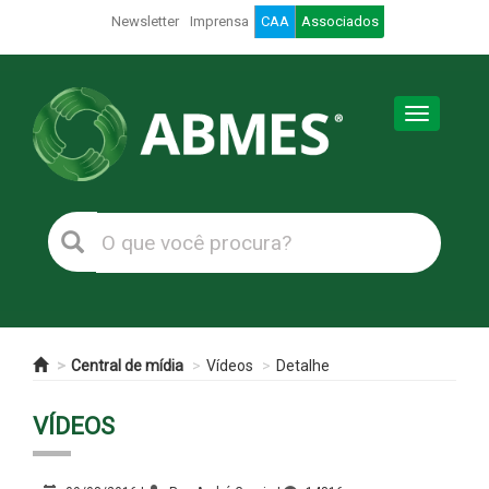
Newsletter
Imprensa
CAA
Associados
Toggle
navigation
Central de mídia
Vídeos
Detalhe
VÍDEOS