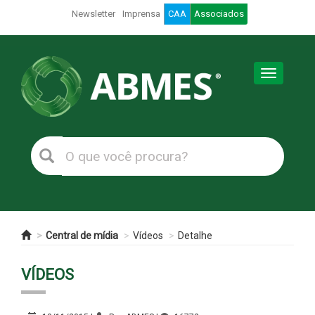
Newsletter
Imprensa
CAA
Associados
Toggle
navigation
Central de mídia
Vídeos
Detalhe
VÍDEOS