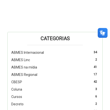
CATEGORIAS
ABMES Internacional
34
ABMES Linc
2
ABMES na mídia
41
ABMES Regional
17
CBESP
42
Coluna
3
Cursos
6
Decreto
2