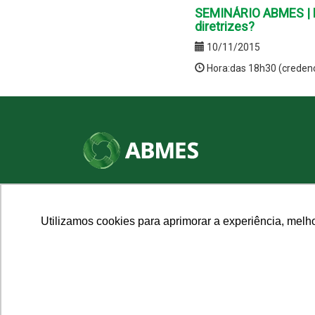
SEMINÁRIO ABMES | Ma
diretrizes?
10/11/2015
Hora:das 18h30 (creden
SHN Qd. 01, Bl. "F", Entrada "A", Conj. "A"
Edifício Vision Work & Live, 9º andar
CEP: 70.701-060 - Asa Norte, Brasília/DF
Utilizamos cookies para aprimorar a experiência, melh
Fone: (61) 3961-9832 | E-mail: abmes@abmes.org.br