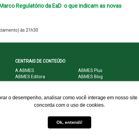
rco Regulatório da EaD  o que indicam as novas
ciamento) às 21h30
CENTRAIS DE CONTEÚDO
A ABMES
ABMES Plus
ABMES Editora
ABMES Blog
ABMES LInC
Legislação
Central Multimídia
Imprensa
Central do Associado ABMES
Contato
orar o desempenho, analisar como você interage em nosso site e
concorda com o uso de cookies.
© 2009 - 2026 ABMES. Todos os direitos reservados.
Ok, entendi!