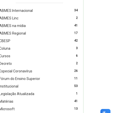
ABMES Internacional
34
ABMES Linc
2
ABMES na mídia
41
ABMES Regional
17
CBESP
42
Coluna
3
Cursos
6
Decreto
2
Especial Coronavírus
26
Fórum do Ensino Superior
11
Institucional
53
Legislação Atualizada
1
Matérias
41
Microsoft
13