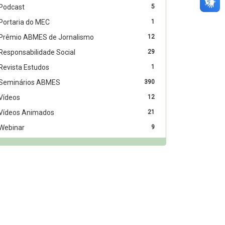
Podcast
5
Portaria do MEC
1
Prêmio ABMES de Jornalismo
12
Responsabilidade Social
29
Revista Estudos
1
Seminários ABMES
390
Vídeos
12
Vídeos Animados
21
Webinar
9