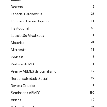
Decreto
2
Especial Coronavírus
26
Fórum do Ensino Superior
11
Institucional
53
Legislação Atualizada
1
Matérias
41
Microsoft
13
Podcast
5
Portaria do MEC
1
Prêmio ABMES de Jornalismo
12
Responsabilidade Social
29
Revista Estudos
1
Seminários ABMES
390
Vídeos
12
21