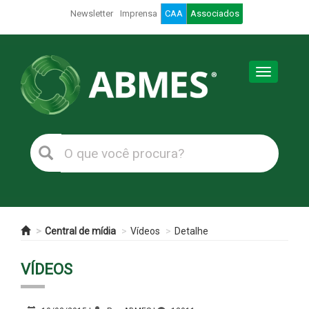
Newsletter
Imprensa
CAA
Associados
Toggle
navigation
Central de mídia
Vídeos
Detalhe
VÍDEOS