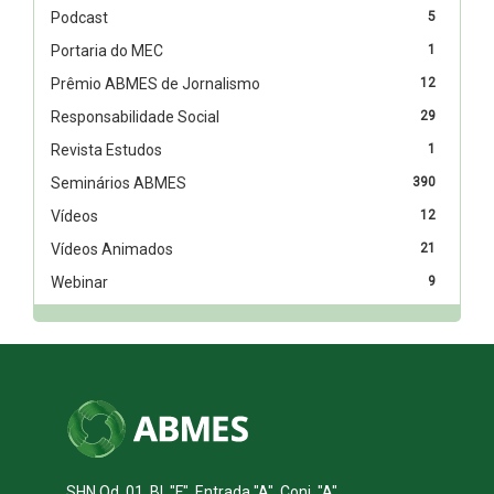
Podcast
5
Portaria do MEC
1
Prêmio ABMES de Jornalismo
12
Responsabilidade Social
29
Revista Estudos
1
Seminários ABMES
390
Vídeos
12
Vídeos Animados
21
Webinar
9
SHN Qd. 01, Bl. "F", Entrada "A", Conj. "A"