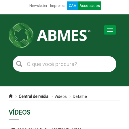
Newsletter
Imprensa
CAA
Associados
Toggle
navigation
Central de mídia
Vídeos
Detalhe
VÍDEOS