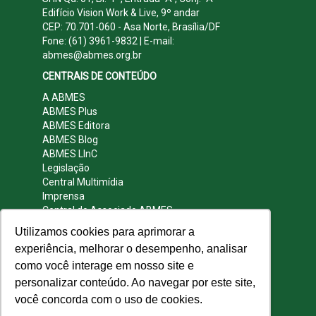
Edifício Vision Work & Live, 9º andar
CEP: 70.701-060 - Asa Norte, Brasília/DF
Fone: (61) 3961-9832 | E-mail:
abmes@abmes.org.br
CENTRAIS DE CONTEÚDO
A ABMES
ABMES Plus
ABMES Editora
ABMES Blog
ABMES LInC
Legislação
Central Multimídia
Imprensa
Central do Associado ABMES
Contato
Utilizamos cookies para aprimorar a
REDES SOCIAIS
experiência, melhorar o desempenho, analisar
como você interage em nosso site e
personalizar conteúdo. Ao navegar por este site,
você concorda com o uso de cookies.