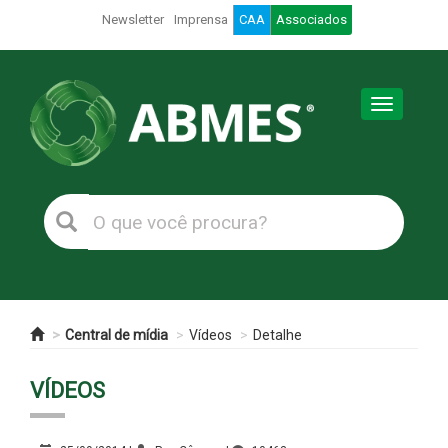
Newsletter
Imprensa
CAA
Associados
Toggle
navigation
Central de mídia
Vídeos
Detalhe
VÍDEOS