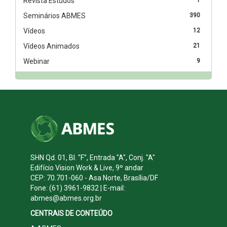
Revista Estudos
Seminários ABMES
390
Vídeos
12
Vídeos Animados
21
Webinar
9
SHN Qd. 01, Bl. "F", Entrada "A", Conj. "A"
Edifício Vision Work & Live, 9º andar
CEP: 70.701-060 - Asa Norte, Brasília/DF
Fone: (61) 3961-9832 | E-mail:
abmes@abmes.org.br
CENTRAIS DE CONTEÚDO